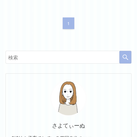
1
さよてぃーぬ