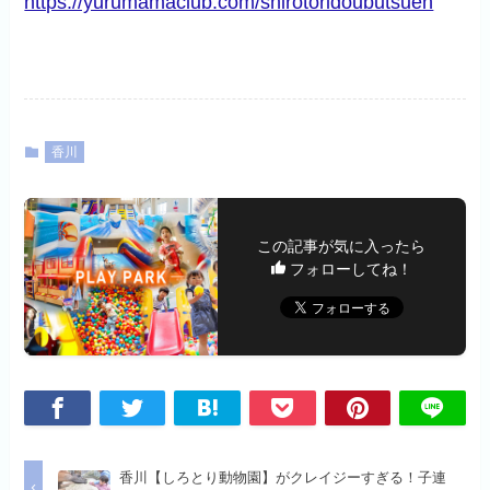
https://yurumamaclub.com/shirotoridoubutsuen
香川
この記事が気に入ったら
フォローしてね！
香川【しろとり動物園】がクレイジーすぎる！子連